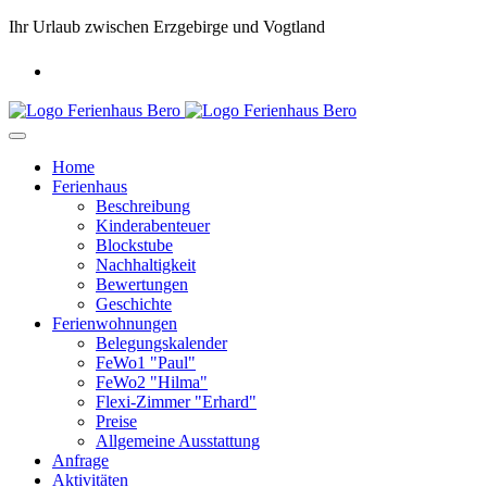
Ihr Urlaub zwischen Erzgebirge und Vogtland
Home
Ferienhaus
Beschreibung
Kinderabenteuer
Blockstube
Nachhaltigkeit
Bewertungen
Geschichte
Ferienwohnungen
Belegungskalender
FeWo1 "Paul"
FeWo2 "Hilma"
Flexi-Zimmer "Erhard"
Preise
Allgemeine Ausstattung
Anfrage
Aktivitäten