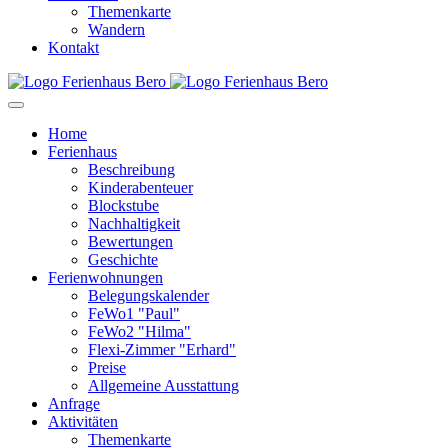
Themenkarte
Wandern
Kontakt
Home
Ferienhaus
Beschreibung
Kinderabenteuer
Blockstube
Nachhaltigkeit
Bewertungen
Geschichte
Ferienwohnungen
Belegungskalender
FeWo1 "Paul"
FeWo2 "Hilma"
Flexi-Zimmer "Erhard"
Preise
Allgemeine Ausstattung
Anfrage
Aktivitäten
Themenkarte